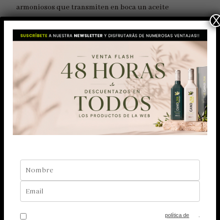
armoniosos que transmiten en boca un aceite
elaborado con un amargor elegante y un picor
progresivo. En definitiva, se trata de un aceite lleno de
complejidad y sutileza.
Disponible en lata de 3L., cristal 500ml. y estuche de
2uds.
FICHA TÉCNICA
COMPRAR ONLINE
política de
.