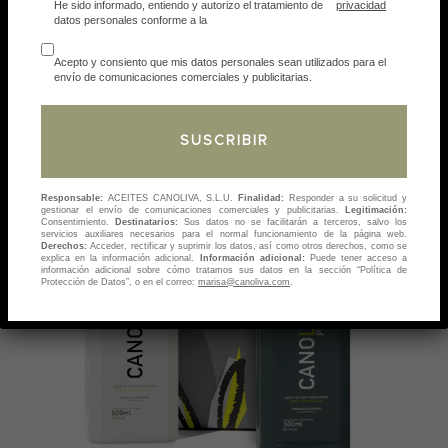
He sido informado, entiendo y autorizo el tratamiento de
privacidad
datos personales conforme a la
Acepto y consiento que mis datos personales sean utilizados para el
envío de comunicaciones comerciales y publicitarias.
Responsable:
ACEITES CANOLIVA, S.L.U.
Finalidad:
Responder a su solicitud y
gestionar el envío de comunicaciones comerciales y publicitarias.
Legitimación:
Consentimiento.
Destinatarios:
Sus datos no se facilitarán a terceros, salvo los
servicios auxiliares necesarios para el normal funcionamiento de la página web.
Derechos:
Acceder, rectificar y suprimir los datos, así como otros derechos, como se
explica en la información adicional.
Información adicional:
Puede tener acceso a
información adicional sobre cómo tratamos sus datos en la sección “Política de
Protección de Datos”, o en el correo:
marisa@canoliva.com
.