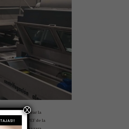
X
ía PEF para mejorar la
do un sistema PEF de la
 de 2023, la almazara