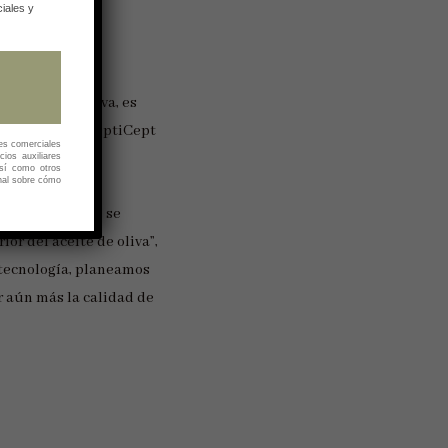
iales y
l aceite de oliva, es
ma
PEF LO7
de OptiCept
es comerciales
cios auxiliares
así como otros
nal sobre cómo
ceituna, lo que se
or del aceite de oliva”,
 tecnología, planeamos
r aún más la calidad de