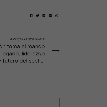
Facebook
Twitter
Linkedin
Google+
ARTÍCULO SIGUIENTE
ión toma el mando
legado, liderazgo
 futuro del sector
oleícola