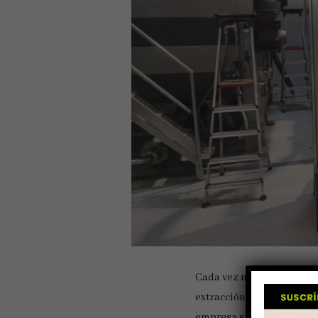
Cada vez más productores 
extracción y el rendimie
empresa sueca de
foodte