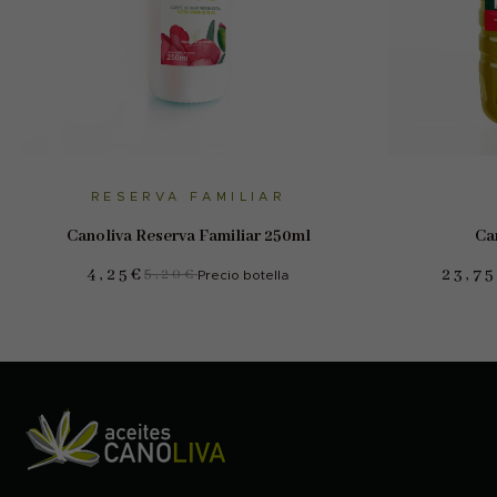
AÑADIR AL CARRITO
AÑA
RESERVA FAMILIAR
Canoliva Reserva Familiar 250ml
Ca
4,25
€
23,75
5,20
€
Precio botella