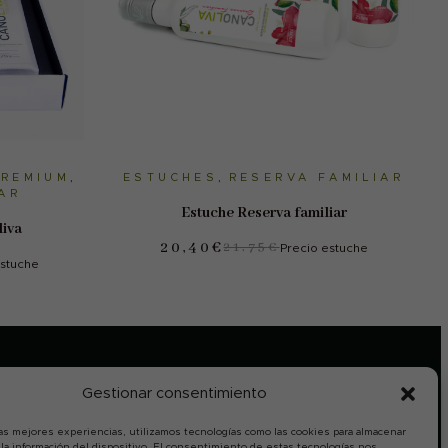
RITO
AÑADIR AL CARRITO
PREMIUM
,
ESTUCHES
,
RESERVA FAMILIAR
AR
Estuche Reserva familiar
iva
20,40
€
21,75
€
Precio estuche
estuche
Gestionar consentimiento
PAGO 100% SEGURO (SSL)
las mejores experiencias, utilizamos tecnologías como las cookies para almacenar
 la información del dispositivo. El consentimiento de estas tecnologías nos