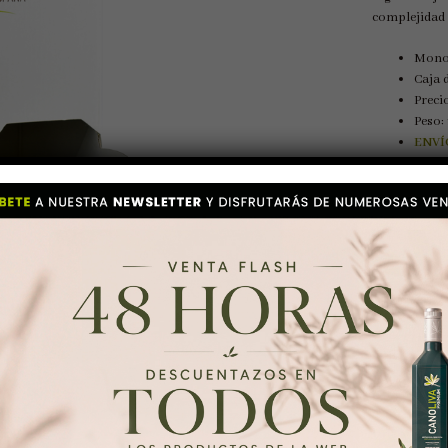
complejidad
Monod
Caja 
Preci
Peso:
ENVÍ
COMPAR
Categoría:
Etiquetas: