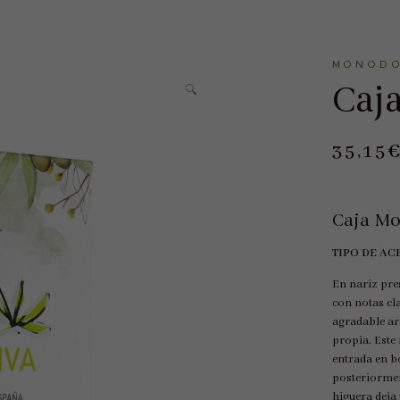
MONODO
Caj
🔍
35,15
Caja Mo
TIPO DE AC
En nariz pre
con notas cla
agradable ar
propia. Este
entrada en b
posteriorment
higuera deja 