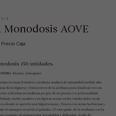
SIS
a Monodosis AOVE
€
Precio Caja
nodosis 150 unidades.
EITUNA:
Picual y Arbequino.
senta aromas frutados a aceituna madura de intensidad medial-alta
sas de la higuera y frutos secos de la avellana para finalizar con un
oma a hierbas aromáticas propio de un picual con personalidad
 frutado medio maduro con ligeras notas verdes resulta dulce en su
oca donde se aprecia una higuera sana y fresca con notas herbáceas y
e el amargor acaricia el paladar. El retrogusto de la avellana con la
un conjunto de sensaciones agradables y delicadas. Aceite de