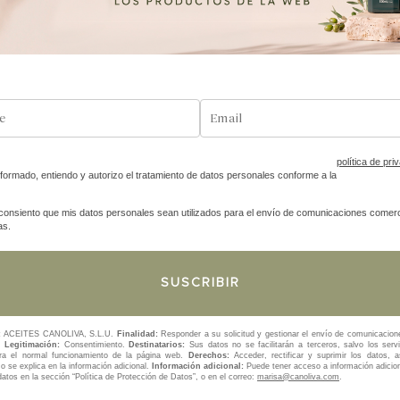
F
Share:
política de pri
nformado, entiendo y autorizo el tratamiento de datos personales conforme a la
NFORMACIÓN ADICIONAL
VALORACIONES (0
consiento que mis datos personales sean utilizados para el envío de comunicaciones comerc
as.
1,50 kg
:
ACEITES CANOLIVA, S.L.U.
Finalidad:
Responder a su solicitud y gestionar el envío de comunicacion
s.
Legitimación:
Consentimiento.
Destinatarios:
Sus datos no se facilitarán a terceros, salvo los servi
ra el normal funcionamiento de la página web.
Derechos:
Acceder, rectificar y suprimir los datos, 
 se explica en la información adicional.
Información adicional:
Puede tener acceso a información adicio
atos en la sección “Política de Protección de Datos”, o en el correo:
marisa@canoliva.com
.