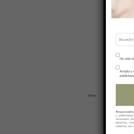
He sido i
I
Acepto y 
publicitari
Peso
Responsable
y publicitaria
necesarios pa
derechos, como
tratamos sus d