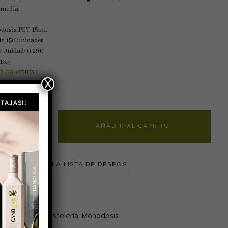
 media.
osis PET 15ml.
de 150 unidades
o Unidad: 0,29€
 1Kg
O GRATUITO
X
AÑADIR AL CARRITO
Caja
E
AÑADIR A LA LISTA DE DESEOS
Monodosis
AOVE
,
cajas
,
hostelería
,
Monodosis