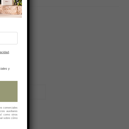
acebook
Twitter
Linkedin
Google+
vacidad
.
)
iales y
es comerciales
cios auxiliares
así como otros
nal sobre cómo