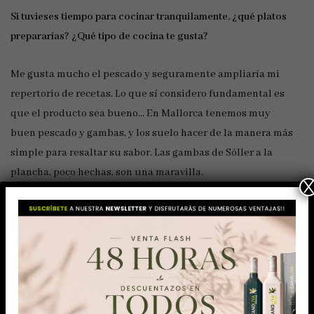
Si tuvieses tiempo para cocinar tranquilamente, ¿qué platos
prepararías? ¿Qué tipo de cocina te gusta?
Me gusta mucho el pescado y seguramente ampliaría mi
repertorio de recetas. Lo que sí considero fundamental es
que el producto sea bueno… En Mallorca tenemos muy
buen pescado y gambas, y los suelo hacer de la manera más
simple para resaltar su sabor. Las gambas de Sóller a la
plancha, poco hechas, son una maravilla.
El olivo es uno de los árboles con mayor fuerza simbólica.
Sin ir más lejos, en tu tierra existen árboles milenarios que
siguen hoy en día transmitiendo pureza, esencia, calidad…
igual que tu juego. ¿Son importantes los símbolos en la vida?
La verdad es que nunca había pensado en ese paralelismo,