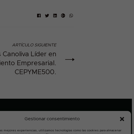
Facebook
Twitter
Linkedin
Google+
ARTÍCULO SIGUIENTE
Canoliva Líder en
iento Empresarial.
CEPYME500.
Gestionar consentimiento
PAGO 100% SEGURO (SSL)
las mejores experiencias, utilizamos tecnologías como las cookies para almacenar