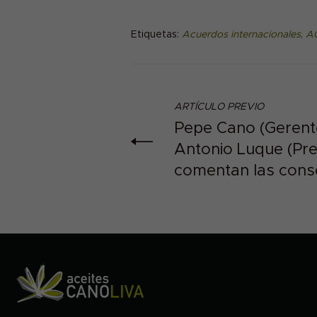
Etiquetas:
Acuerdos internacionales
,
A
ARTÍCULO PREVIO
Pepe Cano (Gerente
Antonio Luque (Pr
comentan las cons
aranceles que apli
español.