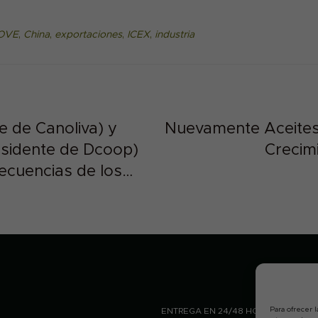
OVE
,
China
,
exportaciones
,
ICEX
,
industria
 de Canoliva) y
Nuevamente Aceites 
esidente de Dcoop)
Crecim
ecuencias de los
cará EEUU al aceite
Para ofrecer 
ENTREGA EN 24/48 HORAS