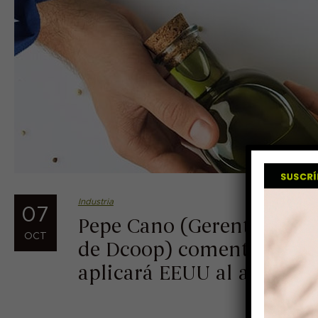
Industria
07
Pepe Cano (Gerente de Ca
OCT
de Dcoop) comentan las c
aplicará EEUU al aceite e