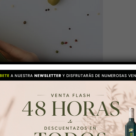
noliva) y Antonio Luque (Presiden
onsecuencias de los aranceles qu
spañol.