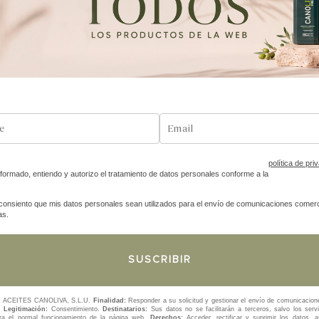
gran malestar. La decisión de incrementar los aranceles un 25% 
ino ha generado una gran alarma entre los representantes de los
 sus producciones en Estados Unidos. Y es que Estados Unidos […]
política de pri
nformado, entiendo y autorizo el tratamiento de datos personales conforme a la
consiento que mis datos personales sean utilizados para el envío de comunicaciones comerc
as.
:
ACEITES CANOLIVA, S.L.U.
Finalidad:
Responder a su solicitud y gestionar el envío de comunicacion
s.
Legitimación:
Consentimiento.
Destinatarios:
Sus datos no se facilitarán a terceros, salvo los servi
ra el normal funcionamiento de la página web.
Derechos:
Acceder, rectificar y suprimir los datos, 