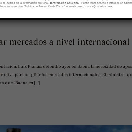
 se explica en la información adicional.
Información adicional:
Puede tener acceso a información adicio
atos en la sección “Política de Protección de Datos”, o en el correo:
marisa@canoliva.com
.
ar mercados a nivel internacional
ntación, Luis Planas, defendió ayer en Baena la necesidad de apos
de oliva para ampliar los mercados internacionales. El ministro -q
ita que “Baena es […]