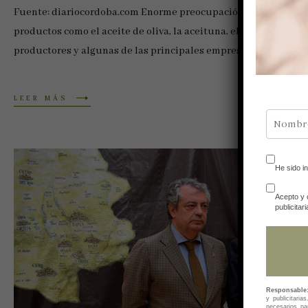
Fuente: diariocordoba.com Enorme preocupación, pero también 
productos como el aceite de oliva, la aceituna, el jamón o el v
productores y algunas de las principales empresas que venden
LEER MÁS
He sido i
Acepto y 
publicitari
Responsable
y publicitaria
necesarios pa