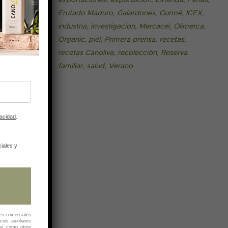
exportaciones
exportación
Extenda
Ferias
a
Frutado Maduro
Galardones
Gurmé
ICEX
industria
investigación
Mercacei
Olimerca
Organic
piel
Primera prensa
recetas
recetas Canoliva
recolección
Reserva
familiar
salud
Verano
vacidad
.
iales y
es comerciales
cios auxiliares
así como otros