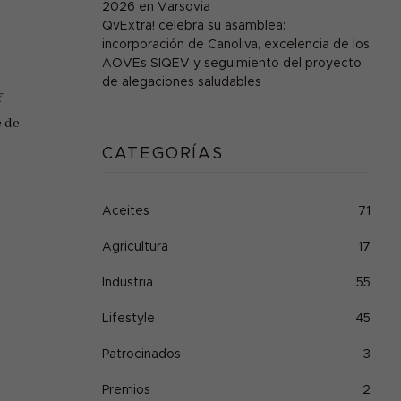
2026 en Varsovia
QvExtra! celebra su asamblea:
incorporación de Canoliva, excelencia de los
AOVEs SIQEV y seguimiento del proyecto
de alegaciones saludables
f
e de
CATEGORÍAS
Aceites
71
Agricultura
17
Industria
55
Lifestyle
45
Patrocinados
3
Premios
2