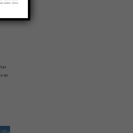
nal sobre cómo
tar
ue se