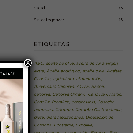
Salud
36
Sin categorizar
16
ETIQUETAS
X
ABC
aceite de oliva
aceite de oliva virgen
extra
Aceite ecológico
aceite oliva
Aceites
Canoliva
agricultura
alimentación
Aniversario Canoliva
AOVE
Baena
te
canoliva
Canoliva Organic
Canoliva Organic
e
Canoliva Premium
coronavirus
Cosecha
temprana
Córdoba
Córdoba Gastronómica
dieta
dieta mediterranea
Diputación de
Córdoba
Ecotrama
Expoliva