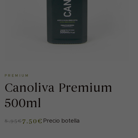
PREMIUM
Canoliva Premium
500ml
7,50
€
8,95
€
Precio botella