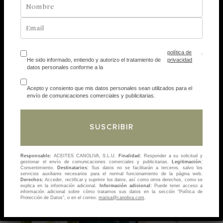
MONODOSIS
Caja Monodosis AOVE
35,15
€
Precio Caja
política de
.
He sido informado, entiendo y autorizo el tratamiento de
privacidad
datos personales conforme a la
Oferta!
Acepto y consiento que mis datos personales sean utilizados para el
envío de comunicaciones comerciales y publicitarias.
Responsable:
ACEITES CANOLIVA, S.L.U.
Finalidad:
Responder a su solicitud y
gestionar el envío de comunicaciones comerciales y publicitarias.
Legitimación:
Consentimiento.
Destinatarios:
Sus datos no se facilitarán a terceros, salvo los
servicios auxiliares necesarios para el normal funcionamiento de la página web.
Derechos:
Acceder, rectificar y suprimir los datos, así como otros derechos, como se
explica en la información adicional.
Información adicional:
Puede tener acceso a
información adicional sobre cómo tratamos sus datos en la sección “Política de
Protección de Datos”, o en el correo:
marisa@canoliva.com
.