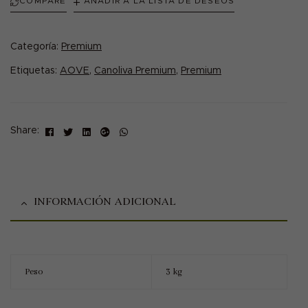
COMPARE
AÑADIR A LA LISTA DE DESEOS
Categoría:
Premium
Etiquetas:
AOVE
,
Canoliva Premium
,
Premium
Facebook
Twitter
Linkedin
Google+
Share:
INFORMACIÓN ADICIONAL
Peso
3 kg