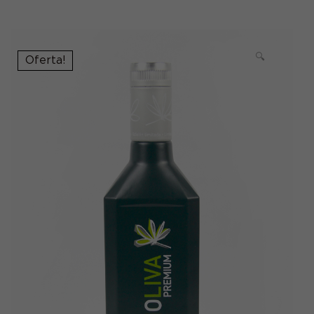
🔍
Oferta!