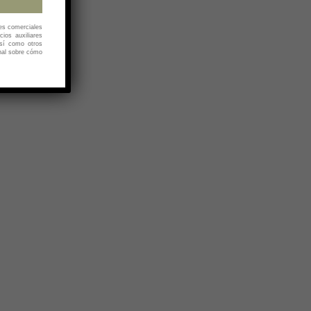
es comerciales
cios auxiliares
así como otros
nal sobre cómo