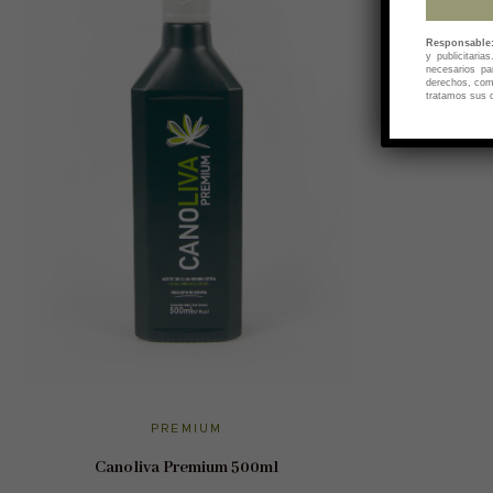
Responsable
y publicitaria
necesarios pa
derechos, como
tratamos sus d
AÑADIR AL CARRITO
PREMIUM
Canoliva Premium 500ml