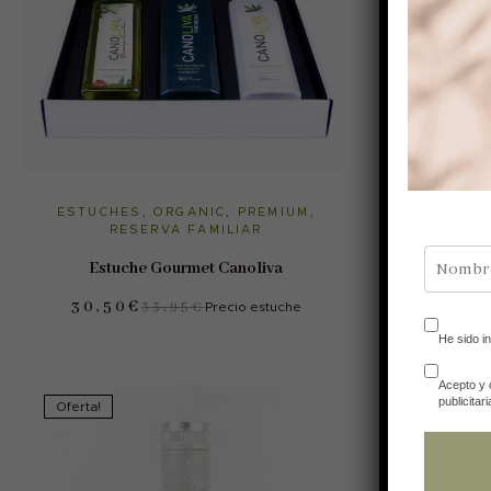
AÑADIR AL CARRITO
AÑA
ESTUCHES
,
ORGANIC
,
PREMIUM
,
ORGANIC
,
P
RESERVA FAMILIAR
Caja
Estuche Gourmet Canoliva
43,5
30,50
€
33,95
€
Precio estuche
He sido i
Acepto y 
publicitari
Oferta!