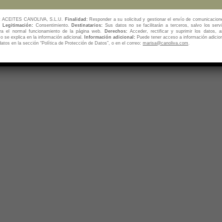
:
ACEITES CANOLIVA, S.L.U.
Finalidad:
Responder a su solicitud y gestionar el envío de comunicacion
s.
Legitimación:
Consentimiento.
Destinatarios:
Sus datos no se facilitarán a terceros, salvo los servi
ra el normal funcionamiento de la página web.
Derechos:
Acceder, rectificar y suprimir los datos, 
 se explica en la información adicional.
Información adicional:
Puede tener acceso a información adicio
atos en la sección “Política de Protección de Datos”, o en el correo:
marisa@canoliva.com
.