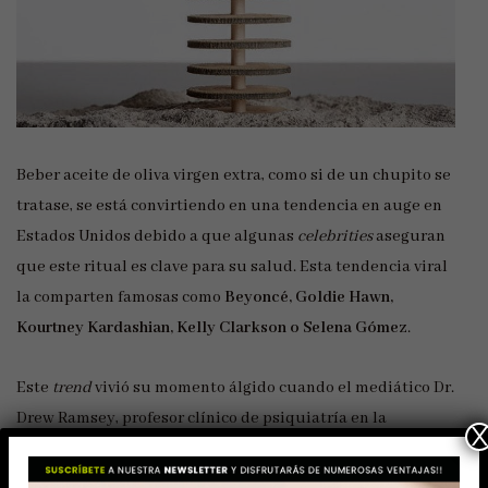
Beber aceite de oliva virgen extra, como si de un chupito se
tratase, se está convirtiendo en una tendencia en auge en
Estados Unidos debido a que algunas
celebrities
aseguran
que este ritual es clave para su salud. Esta tendencia viral
la comparten famosas como
Beyoncé, Goldie Hawn,
Kourtney Kardashian, Kelly Clarkson o Selena Gómez
.
Este
trend
vivió su momento álgido cuando el mediático Dr.
Drew Ramsey, profesor clínico de psiquiatría en la
Universidad de Columbia, convenció al presentador Carson
Daly para que bebiera un trago de AOVE en directo en el