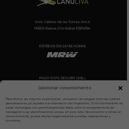
Ctra. Cañete de las Torres, Km.3
14850 Baena (Córdoba) ESPAÑA
ENTREGA EN 24/48 HORAS
PAGO 100% SEGURO (SSL)
Gestionar consentimiento
Para ofrecer las mejores experiencias, utilizamos tecnologías como las cookies
para almacenar y/o acceder a la información del dispositivo. El consentimiento de
estas tecnologías nos permitirá procesar datos como el comportamiento de
navegación o las identificaciones únicas en este sitio. No consentir o retirar el
consentimiento, puede afectar negativamente a ciertas características y
funciones.
En Aceites Canoliva permaneceremos cerrados por