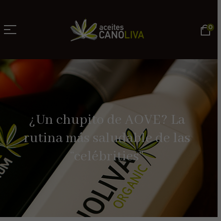
0
¿Un chupito de AOVE? La
rutina más saludable de las
“celébrities”