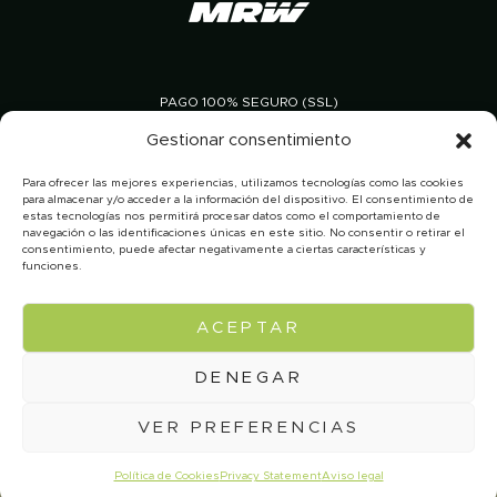
PAGO 100% SEGURO (SSL)
Gestionar consentimiento
Para ofrecer las mejores experiencias, utilizamos tecnologías como las cookies
para almacenar y/o acceder a la información del dispositivo. El consentimiento de
estas tecnologías nos permitirá procesar datos como el comportamiento de
navegación o las identificaciones únicas en este sitio. No consentir o retirar el
consentimiento, puede afectar negativamente a ciertas características y
funciones.
En Aceites Canoliva permaneceremos cerrados por
vacaciones de verano del 7 al 31 de agosto. Los pedidos
ACEPTAR
© 2026 Canoliva
Aviso legal
Política de privacidad
realizados durante este periodo se procesarán y enviarán a
Condiciones de venta y devolución
partir del 31 de agosto, por orden de recepción. Disculpen
las molestias y gracias por su comprensión.
DENEGAR
Dismiss
VER PREFERENCIAS
Política de Cookies
Privacy Statement
Aviso legal