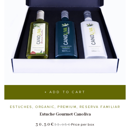
ADD TO CART
ESTUCHES
,
ORGANIC
,
PREMIUM
,
RESERVA FAMILIAR
Estuche Gourmet Canoliva
30,50
€
33,95
€
Price per box