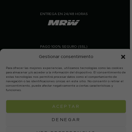
ENTREGA EN 24/48 HORAS
PAGO 100% SEGURO (SSL)
Gestionar consentimiento
Para ofrecer las mejores experiencias, utilizamos tecnologías como las cookies
para almacenar y/o acceder a la información del dispositivo. El consentimiento de
estas tecnologías nos permitirá procesar datos como el comportamiento de
navegación o las identificaciones únicas en este sitio. No consentir o retirar el
consentimiento, puede afectar negativamente a ciertas características y
funciones.
En Aceites Canoliva permaneceremos cerrados por
vacaciones de verano del 7 al 31 de agosto. Los pedidos
ACEPTAR
© 2026 Canoliva
Aviso legal
Política de privacidad
realizados durante este periodo se procesarán y enviarán a
Condiciones de venta y devolución
partir del 31 de agosto, por orden de recepción. Disculpen
las molestias y gracias por su comprensión.
DENEGAR
Descartar