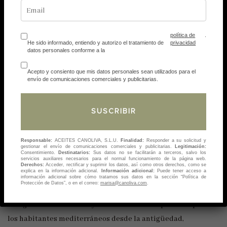
política de
.
He sido informado, entiendo y autorizo el tratamiento de
privacidad
datos personales conforme a la
Acepto y consiento que mis datos personales sean utilizados para el
envío de comunicaciones comerciales y publicitarias.
Lifestyle
Salud
08
El AOVE en clave
FEB
Responsable:
ACEITES CANOLIVA, S.L.U.
Finalidad:
Responder a su solicitud y
holística – Hipócrates
gestionar el envío de comunicaciones comerciales y publicitarias.
Legitimación:
Consentimiento.
Destinatarios:
Sus datos no se facilitarán a terceros, salvo los
servicios auxiliares necesarios para el normal funcionamiento de la página web.
Derechos:
Acceder, rectificar y suprimir los datos, así como otros derechos, como se
explica en la información adicional.
Información adicional:
Puede tener acceso a
información adicional sobre cómo tratamos sus datos en la sección “Política de
Protección de Datos”, o en el correo:
marisa@canoliva.com
.
Fuente: mercacei.com El aceite de oliva virgen extra ha sido
el ingrediente culinario y el remedio más importante para
los habitantes mediterráneos desde la antigüedad,