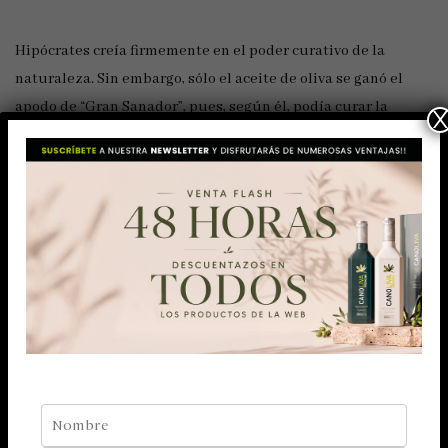
Hipócrates creía firmemente en el poder curativo de la
naturaleza. Sin embargo, sólo el aceite de oliva se ganó el
apodo de “Gran Sanador”, pues, según él, podía curar la
mayoría de los trastornos. Su enfoque holístico de la salud,
la belleza y el bienestar todavía inspira a médicos,
profesionales holísticos, naturópatas y coaches del […]
LEER MÁS