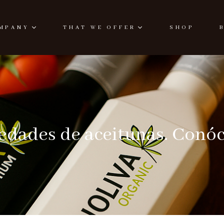
MPANY
THAT WE OFFER
SHOP
edades de aceitunas. Conóc