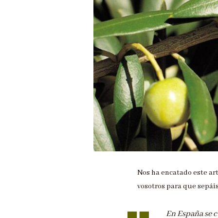
Nos ha encatado este a
vosotros para que sepái
En España se c