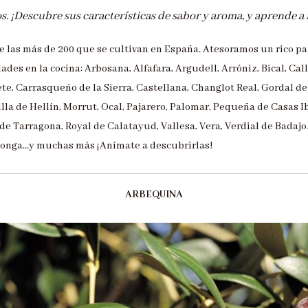
. ¡Descubre sus características de sabor y aroma, y aprende a
de las más de 200 que se cultivan en España. Atesoramos un rico p
des en la cocina: Arbosana, Alfafara, Argudell, Arróniz, Bical, Cal
, Carrasqueño de la Sierra, Castellana, Changlot Real, Gordal de 
la de Hellín, Morrut, Ocal, Pajarero, Palomar, Pequeña de Casas I
 de Tarragona, Royal de Calatayud, Vallesa, Vera, Verdial de Badajo
alonga…y muchas más ¡Anímate a descubrirlas!
ARBEQUINA