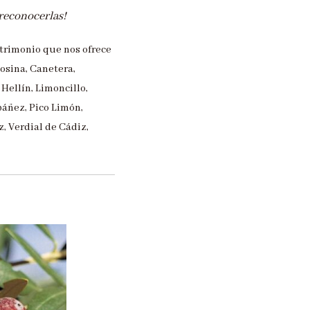
 reconocerlas!
atrimonio que nos ofrece
losina, Canetera,
Hellín, Limoncillo,
báñez, Pico Limón,
z, Verdial de Cádiz,