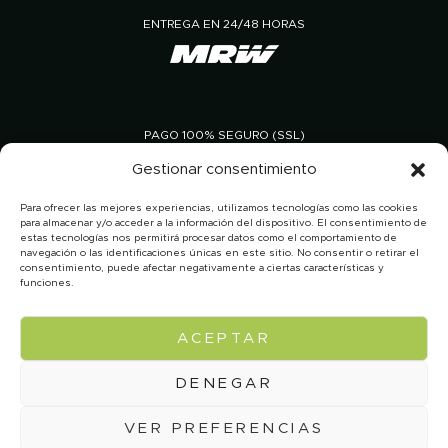
ENTREGA EN 24/48 HORAS
PAGO 100% SEGURO (SSL)
Gestionar consentimiento
Para ofrecer las mejores experiencias, utilizamos tecnologías como las cookies
para almacenar y/o acceder a la información del dispositivo. El consentimiento de
estas tecnologías nos permitirá procesar datos como el comportamiento de
navegación o las identificaciones únicas en este sitio. No consentir o retirar el
consentimiento, puede afectar negativamente a ciertas características y
funciones.
En Aceites Canoliva permaneceremos cerrados por
vacaciones de verano del 7 al 31 de agosto. Los pedidos
ACEPTAR
© 2026 Canoliva
Aviso legal
Política de privacidad
realizados durante este periodo se procesarán y enviarán a
Condiciones de venta y devolución
partir del 31 de agosto, por orden de recepción. Disculpen
las molestias y gracias por su comprensión.
DENEGAR
Dismiss
VER PREFERENCIAS